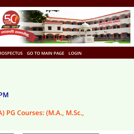
ROSPECTUS
GO TO MAIN PAGE
LOGIN
 PM
) PG Courses: (M.A., M.Sc.,